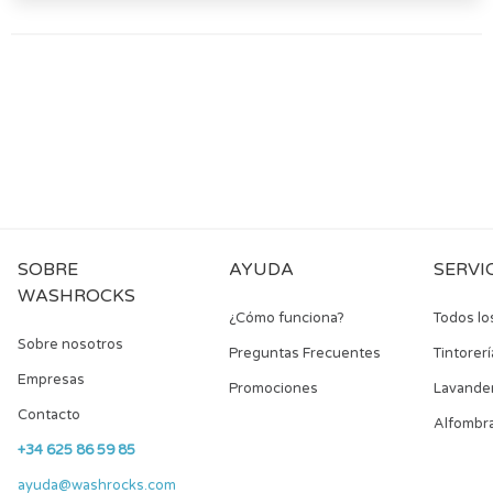
SOBRE
AYUDA
SERVI
WASHROCKS
¿Cómo funciona?
Todos lo
Sobre nosotros
Preguntas Frecuentes
Tintorerí
Empresas
Promociones
Lavander
Contacto
Alfombr
+34 625 86 59 85
ayuda@washrocks.com