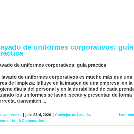
avado de uniformes corporativos: guía
ráctica
avado de uniformes corporativos: guía práctica
l
lavado de uniformes corporativos
es mucho más que una
area de limpieza: influye en la imagen de una empresa, en la
igiene diaria del personal y en la durabilidad de cada prenda
uando los uniformes se lavan, secan y presentan de forma
rrecta, transmiten ...
or
washrocks
|
julio 23rd, 2026
|
Consejos de Lavado
,
Leer má
vandería
|
0 Comentarios