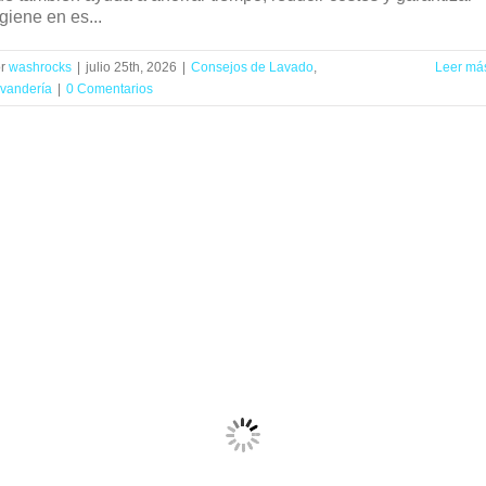
giene en es...
or
washrocks
|
julio 25th, 2026
|
Consejos de Lavado
,
Leer má
vandería
|
0 Comentarios