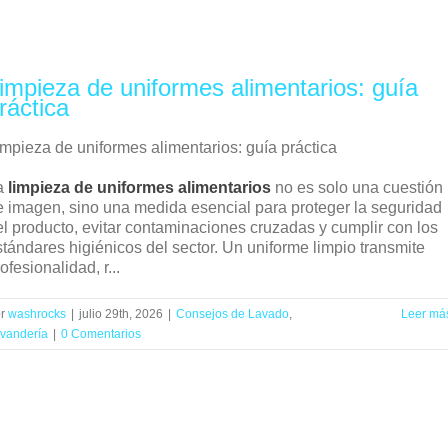
impieza de uniformes alimentarios: guía
ráctica
impieza de uniformes alimentarios: guía práctica
a
limpieza de uniformes alimentarios
no es solo una cuestión
e imagen, sino una medida esencial para proteger la seguridad
el producto, evitar contaminaciones cruzadas y cumplir con los
stándares higiénicos del sector. Un uniforme limpio transmite
ofesionalidad, r...
or
washrocks
|
julio 29th, 2026
|
Consejos de Lavado
,
Leer má
vandería
|
0 Comentarios