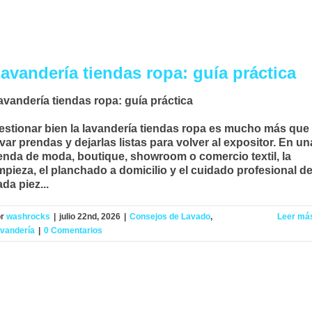
avandería tiendas ropa: guía práctica
avandería tiendas ropa: guía práctica
estionar bien la
lavandería tiendas ropa
es mucho más que
avar prendas y dejarlas listas para volver al expositor. En un
ienda de moda, boutique, showroom o comercio textil, la
impieza, el
planchado a domicilio
y el cuidado profesional d
da piez...
or
washrocks
|
julio 22nd, 2026
|
Consejos de Lavado
,
Leer má
vandería
|
0 Comentarios