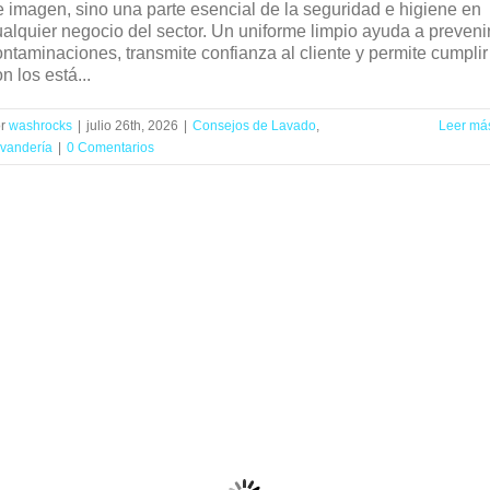
e imagen, sino una parte esencial de la seguridad e higiene en
ualquier negocio del sector. Un uniforme limpio ayuda a preveni
ontaminaciones, transmite confianza al cliente y permite cumplir
n los está...
or
washrocks
|
julio 26th, 2026
|
Consejos de Lavado
,
Leer má
vandería
|
0 Comentarios