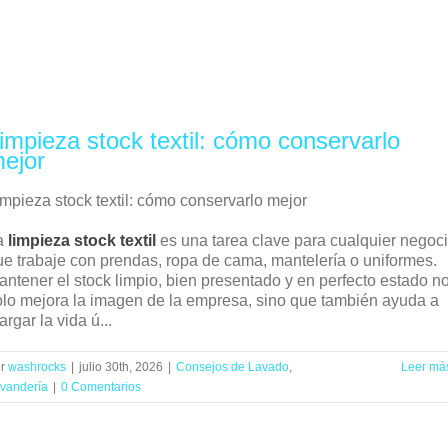
impieza stock textil: cómo conservarlo
ejor
impieza stock textil: cómo conservarlo mejor
a
limpieza stock textil
es una tarea clave para cualquier negoc
ue trabaje con prendas, ropa de cama, mantelería o uniformes.
antener el stock limpio, bien presentado y en perfecto estado n
olo mejora la imagen de la empresa, sino que también ayuda a
argar la vida ú...
or
washrocks
|
julio 30th, 2026
|
Consejos de Lavado
,
Leer má
vandería
|
0 Comentarios