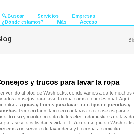
Youtube
Linked
Tw
 27 51 62
|
hello@washrocks.com
🔍 Buscar
Servicios
Empresas
¿Dónde estamos?
Más
Acceso
log
Bl
onsejos y trucos para lavar la ropa
ienvenido al blog de Washrocks, donde vamos a darte muchos 
ariados consejos para lavar la ropa como un profesional. Aquí
ncontrarás
guías y trucos para lavar todo tipo de prendas y
anchas
. Por otro lado, también contarás con consejos para el
orrecto uso y mantenimiento de tus electrodomésticos de lavado
largar así su efectividad y vida útil. Recuerda que en Washrocks
recemos un servicio de lavandería y tintorería a domicilio