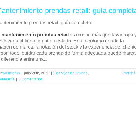
antenimiento prendas retail: guía complet
antenimiento prendas retail: guía completa
l
mantenimiento prendas retail
es mucho más que lavar ropa 
evolverla al lineal en buen estado. En un entorno donde la
agen de marca, la rotación del stock y la experiencia del client
o son todo, cuidar cada prenda de forma adecuada puede marca
 diferencia entre una...
or
washrocks
|
julio 28th, 2026
|
Consejos de Lavado
,
Leer má
vandería
|
0 Comentarios