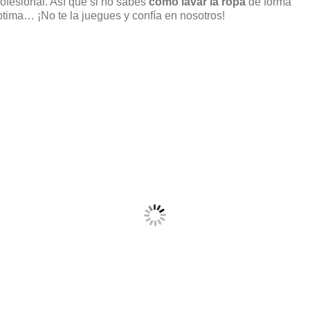
rofesional. Así que si no sabes
cómo lavar la ropa
de forma
ptima… ¡No te la juegues y confía en nosotros!