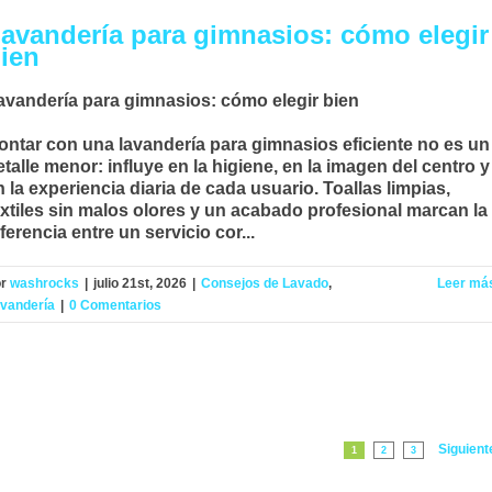
avandería para gimnasios: cómo elegir
ien
avandería para gimnasios: cómo elegir bien
ontar con una
lavandería para gimnasios
eficiente no es un
etalle menor: influye en la higiene, en la imagen del centro y
n la experiencia diaria de cada usuario. Toallas limpias,
extiles sin malos olores y un acabado profesional marcan la
iferencia entre un servicio cor...
or
washrocks
|
julio 21st, 2026
|
Consejos de Lavado
,
Leer má
vandería
|
0 Comentarios
Siguient
1
2
3