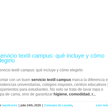
ervicio textil campus: qué incluye y cómo
legirlo
rvicio textil campus: qué incluye y cómo elegirlo
ontar con un buen
servicio textil campus
marca la diferencia 
esidencias universitarias, colegios mayores, centros educativos 
lojamientos para estudiantes. No solo se trata de lavar ropa o
opa de cama, sino de garantizar
higiene, comodidad, r...
or
washrocks
|
julio 24th, 2026
|
Consejos de Lavado
,
Leer má