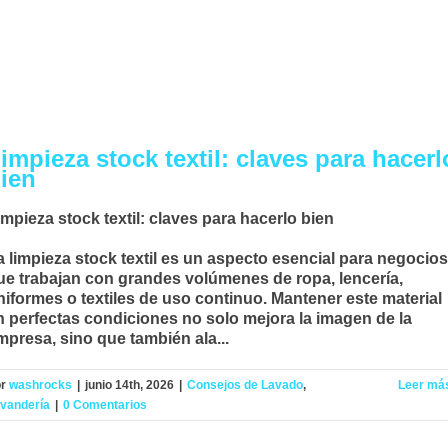
impieza stock textil: claves para hacerl
ien
impieza stock textil: claves para hacerlo bien
a
limpieza stock textil
es un aspecto esencial para negocios
ue trabajan con grandes volúmenes de ropa, lencería,
niformes o textiles de uso continuo. Mantener este material
n perfectas condiciones no solo mejora la imagen de la
mpresa, sino que también ala...
or
washrocks
|
junio 14th, 2026
|
Consejos de Lavado
,
Leer má
vandería
|
0 Comentarios