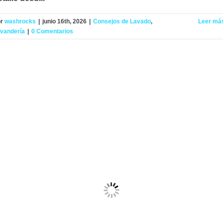
or
washrocks
|
junio 16th, 2026
|
Consejos de Lavado
,
Leer má
vandería
|
0 Comentarios