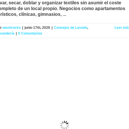
avar, secar, doblar y organizar textiles sin asumir el coste
ompleto de un local propio. Negocios como apartamentos
rísticos, clínicas, gimnasios, ...
or
washrocks
|
junio 17th, 2026
|
Consejos de Lavado
,
Leer má
vandería
|
0 Comentarios