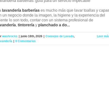
avandería barberías: guía para un servicio impecable
a
lavandería barberías
es mucho más que lavar toallas y capas
n un negocio donde la imagen, la higiene y la experiencia del
iente lo son todo, contar con un sistema profesional de
avandería
,
tintorería
y
planchado a do...
or
washrocks
|
junio 18th, 2026
|
Consejos de Lavado
,
Leer má
vandería
|
0 Comentarios