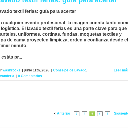
avado textil ferias: guía para acertar
n cualquier evento profesional, la imagen cuenta tanto com
 logística. El
lavado textil ferias
es una parte clave para que
anteles, uniformes, cortinas, fundas, moquetas textiles y
opa de cama proyecten limpieza, orden y confianza desde el
rimer minuto.
 estás pr...
or
washrocks
|
junio 11th, 2026
|
Consejos de Lavado
,
Leer má
vandería
|
0 Comentarios
Anterior
Siguient
3
4
5
6
7