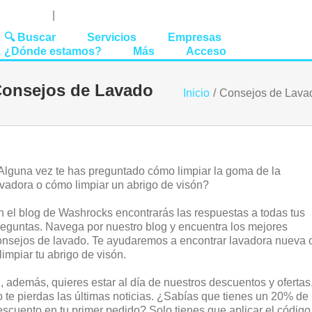
Youtube
Linked
Tw
 27 51 62
|
hello@washrocks.com
🔍 Buscar
Servicios
Empresas
¿Dónde estamos?
Más
Acceso
onsejos de Lavado
Inicio
/
Consejos de Lava
Alguna vez te has preguntado cómo limpiar la goma de la
avadora o cómo limpiar un abrigo de visón?
n el blog de Washrocks encontrarás las respuestas a todas tus
reguntas. Navega por nuestro blog y encuentra los mejores
onsejos de lavado. Te ayudaremos a encontrar lavadora nueva 
limpiar tu abrigo de visón.
i, además, quieres estar al día de nuestros descuentos y ofertas
o te pierdas las últimas noticias. ¿Sabías que tienes un 20% de
escuento en tu primer pedido? Solo tienes que aplicar el código