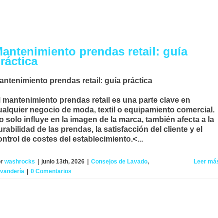
antenimiento prendas retail: guía
ráctica
antenimiento prendas retail: guía práctica
l
mantenimiento prendas retail
es una parte clave en
ualquier negocio de moda, textil o equipamiento comercial.
o solo influye en la imagen de la marca, también afecta a la
urabilidad de las prendas, la satisfacción del cliente y el
ontrol de costes del establecimiento.<...
or
washrocks
|
junio 13th, 2026
|
Consejos de Lavado
,
Leer má
vandería
|
0 Comentarios