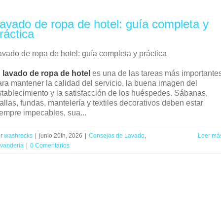
avado de ropa de hotel: guía completa y
ráctica
avado de ropa de hotel: guía completa y práctica
l
lavado de ropa de hotel
es una de las tareas más importante
ara mantener la calidad del servicio, la buena imagen del
stablecimiento y la satisfacción de los huéspedes. Sábanas,
allas, fundas, mantelería y textiles decorativos deben estar
iempre impecables, sua...
or
washrocks
|
junio 20th, 2026
|
Consejos de Lavado
,
Leer má
vandería
|
0 Comentarios