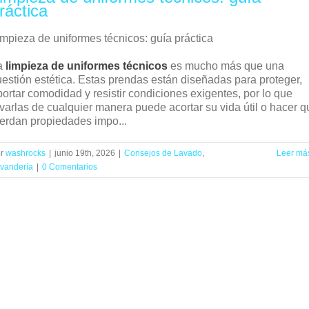
ráctica
impieza de uniformes técnicos: guía práctica
a
limpieza de uniformes técnicos
es mucho más que una
uestión estética. Estas prendas están diseñadas para proteger,
portar comodidad y resistir condiciones exigentes, por lo que
avarlas de cualquier manera puede acortar su vida útil o hacer q
ierdan propiedades impo...
or
washrocks
|
junio 19th, 2026
|
Consejos de Lavado
,
Leer má
vandería
|
0 Comentarios