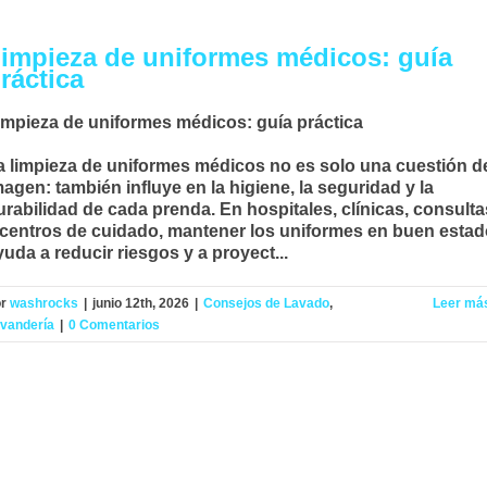
impieza de uniformes médicos: guía
ráctica
impieza de uniformes médicos: guía práctica
a
limpieza de uniformes médicos
no es solo una cuestión d
magen: también influye en la higiene, la seguridad y la
urabilidad de cada prenda. En hospitales, clínicas, consulta
 centros de cuidado, mantener los uniformes en buen esta
yuda a reducir riesgos y a proyect...
or
washrocks
|
junio 12th, 2026
|
Consejos de Lavado
,
Leer má
vandería
|
0 Comentarios