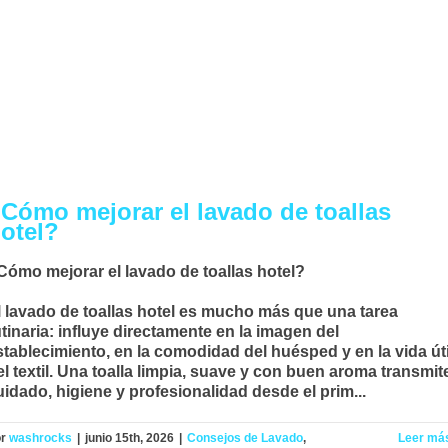
Cómo mejorar el lavado de toallas
otel?
Cómo mejorar el lavado de toallas hotel?
l
lavado de toallas hotel
es mucho más que una tarea
utinaria: influye directamente en la imagen del
stablecimiento, en la comodidad del huésped y en la vida úti
el textil. Una toalla limpia, suave y con buen aroma transmit
uidado, higiene y profesionalidad desde el prim...
or
washrocks
|
junio 15th, 2026
|
Consejos de Lavado
,
Leer má