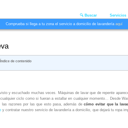
🔍 Buscar
Servicios
Comprueba si llega a tu zona el servicio a domicilio de lavandería
aquí
eva
Índice de contenido
 visto y escuchado muchas veces. Máquinas de lavar que de repente aparec
e cualquier ciclo como si fueran a estallar en cualquier momento… Desde W
s las razones por las que esto pasa, además de
cómo evitar que la lava
e
y contratar nuestro servicio de lavandería a domicilio, que dejará tu ropa i