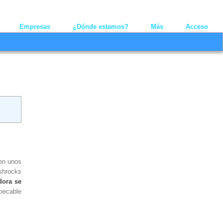
Youtube
Linkedin
Twitt
Empresas
¿Dónde estamos?
Más
Acceso
en unos
ashrocks
dora se
mpecable