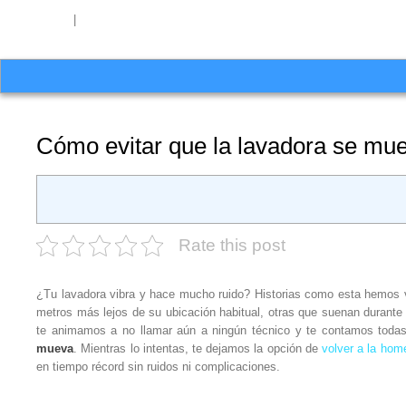
654 27 51 62
|
hello@washrocks.com
Cómo evitar que la lavadora se mu
Rate this post
¿Tu lavadora vibra y hace mucho ruido? Historias como esta hemos
metros más lejos de su ubicación habitual, otras que suenan durant
te animamos a no llamar aún a ningún técnico y te contamos toda
mueva
. Mientras lo intentas, te dejamos la opción de
volver a la hom
en tiempo récord sin ruidos ni complicaciones.