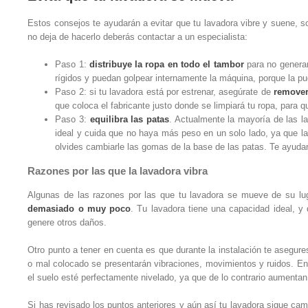
Estos consejos te ayudarán a evitar que tu lavadora vibre y suene, s
no deja de hacerlo deberás contactar a un especialista:
Paso 1:
distribuye la ropa en todo el tambor
para no generar
rígidos y puedan golpear internamente la máquina, porque la p
Paso 2: si tu lavadora está por estrenar, asegúrate de
remover
que coloca el fabricante justo donde se limpiará tu ropa, para 
Paso 3:
equilibra las patas
. Actualmente la mayoría de las la
ideal y cuida que no haya más peso en un solo lado, ya que las
olvides cambiarle las gomas de la base de las patas. Te ayuda
Razones por las que la lavadora vibra
Algunas de las razones por las que tu lavadora se mueve de su lu
demasiado o muy poco
. Tu lavadora tiene una capacidad ideal, y 
genere otros daños.
Otro punto a tener en cuenta es que durante la instalación te asegure
o mal colocado se presentarán vibraciones, movimientos y ruidos. En c
el suelo esté perfectamente nivelado, ya que de lo contrario aumentan
Si has revisado los puntos anteriores y aún así tu lavadora sigue c