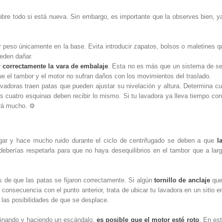
obre todo si está nueva. Sin embargo, es importante que la observes bien, y
 peso únicamente en la base. Evita introducir zapatos, bolsos o maletines 
ueden dañar.
 correctamente la vara de embalaje
. Esta no es más que un sistema de se
que el tambor y el motor no sufran daños con los movimientos del traslado.
vadoras traen patas que pueden ajustar su nivelación y altura. Determina cu
 cuatro esquinas deben recibir lo mismo. Si tu lavadora ya lleva tiempo con
rá mucho. ⚙️
gar y hace mucho ruido durante el ciclo de centrifugado se deben a que
l
deberías respetarla para que no haya desequilibrios en el tambor que a lar
s de que las patas se fijaron correctamente. Si algún
tornillo de anclaje
que
onsecuencia con el punto anterior, trata de ubicar tu lavadora en un sitio e
 las posibilidades de que se desplace.
aminando y haciendo un escándalo,
es posible que el motor esté roto
. En es