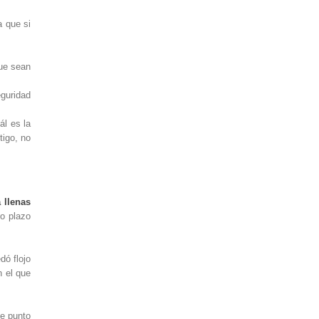
a que si
que sean
guridad
ál es la
tigo, no
a llenas
go plazo
dó flojo
n el que
te punto