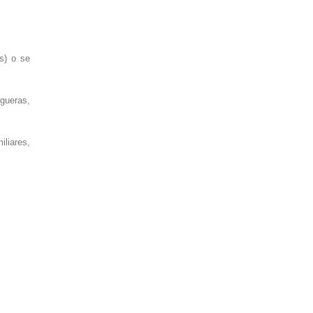
os) o se
ngueras,
iliares,