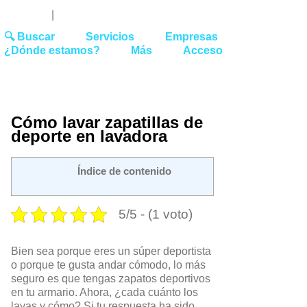
Youtube
Linked
Tw
 27 51 62
|
hello@washrocks.com
🔍 Buscar
Servicios
Empresas
¿Dónde estamos?
Más
Acceso
Cómo lavar zapatillas de
deporte en lavadora
Índice de contenido
5/5 - (1 voto)
Bien sea porque eres un súper deportista
o porque te gusta andar cómodo, lo más
seguro es que tengas zapatos deportivos
en tu armario. Ahora, ¿cada cuánto los
lavas y cómo? Si tu respuesta ha sido