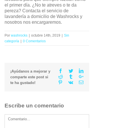
el primer día. ¿No te atreves o te da
pereza? Contacta el servicio de
lavandería a domicilio de Washrocks y
nosotros nos encargaremos.
Por
washrocks
|
octubre 14th, 2019
|
Sin
categoría
|
0 Comentarios
Facebook
Twitter
Linkedin
¡Ayúdanos a mejorar y
Reddit
Tumblr
Google+
comparte este post si
Pinterest
Vk
Email
te ha gustado!
Escribe un comentario
Comment