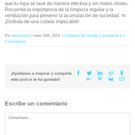
que tu ropa se lave de manera efectiva y sin malos olores.
Recuerda la importancia de la limpieza regular y la
ventilación para prevenir la acumulación de suciedad. 🧼
¡Disfruta de una colada impecable!
Por
washrocks
|
mayo 30th, 2025
|
Consejos de Lavado
,
Lavandería
|
0
Comentarios
Facebook
Twitter
Linkedin
Reddit
Tumb
¡Ayúdanos a mejorar y comparte
Google+
Pinterest
Vk
Email
este post si te ha gustado!
Escribe un comentario
Comment