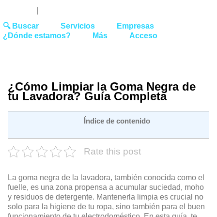
Youtube
Linked
Tw
 27 51 62
|
hello@washrocks.com
🔍 Buscar
Servicios
Empresas
¿Dónde estamos?
Más
Acceso
¿Cómo Limpiar la Goma Negra de
tu Lavadora? Guía Completa
Índice de contenido
Rate this post
La goma negra de la lavadora, también conocida como el
fuelle, es una zona propensa a acumular suciedad, moho
y residuos de detergente. Mantenerla limpia es crucial no
solo para la higiene de tu ropa, sino también para el buen
funcionamiento de tu electrodoméstico. En esta guía, te