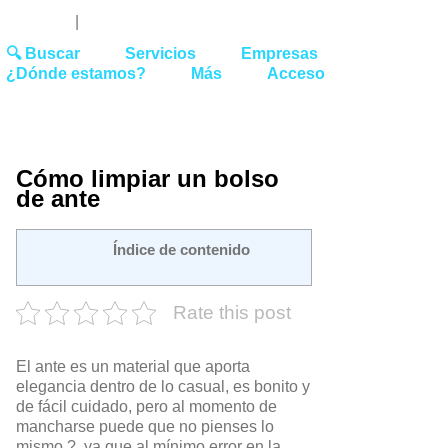
Youtube
Linked
Tw
 27 51 62
|
hello@washrocks.com
🔍 Buscar
Servicios
Empresas
¿Dónde estamos?
Más
Acceso
Cómo limpiar un bolso
de ante
Índice de contenido
Rate this post
El ante es un material que aporta
elegancia dentro de lo casual, es bonito y
de fácil cuidado, pero al momento de
mancharse puede que no pienses lo
mismo ?, ya que al mínimo error en la