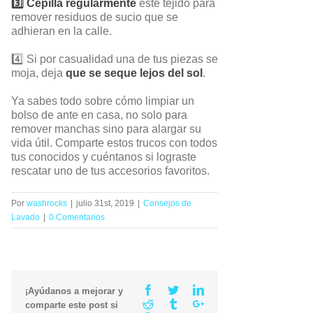
3️⃣ Cepilla regularmente
este tejido para
remover residuos de sucio que se
adhieran en la calle.
4️⃣ Si por casualidad una de tus piezas se
moja, deja
que se seque lejos del sol
.
Ya sabes todo sobre cómo limpiar un
bolso de ante en casa, no solo para
remover manchas sino para alargar su
vida útil. Comparte estos trucos con todos
tus conocidos y cuéntanos si lograste
rescatar uno de tus accesorios favoritos.
Por
washrocks
|
julio 31st, 2019
|
Consejos de
Lavado
|
0 Comentarios
Facebook
Twitter
Linkedin
¡Ayúdanos a mejorar y
Reddit
Tumblr
Google+
comparte este post si