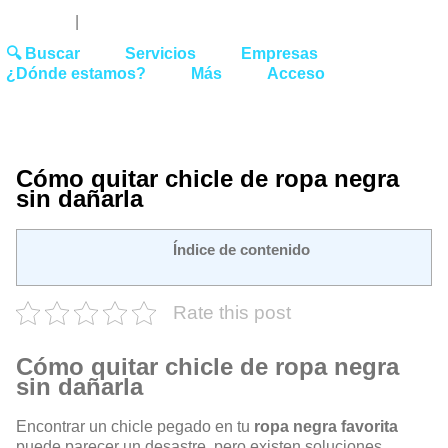
Youtube
Linked
Tw
 27 51 62
|
hello@washrocks.com
🔍 Buscar
Servicios
Empresas
¿Dónde estamos?
Más
Acceso
Cómo quitar chicle de ropa negra
sin dañarla
Índice de contenido
Rate this post
Cómo quitar chicle de ropa negra
sin dañarla
Encontrar un chicle pegado en tu
ropa negra favorita
puede parecer un desastre, pero existen soluciones