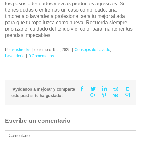
los pasos adecuados y evitas productos agresivos. Si
tienes dudas o enfrentas un caso complicado, una
tintorería o lavandería profesional será tu mejor aliada
para que tu ropa luzca como nueva. Recuerda siempre
priorizar el cuidado del tejido y el color para mantener tus
prendas impecables.
Por
washrocks
|
diciembre 15th, 2025
|
Consejos de Lavado
,
Lavandería
|
0 Comentarios
Facebook
Twitter
Linkedin
Reddit
Tumb
¡Ayúdanos a mejorar y comparte
Google+
Pinterest
Vk
Email
este post si te ha gustado!
Escribe un comentario
Comment