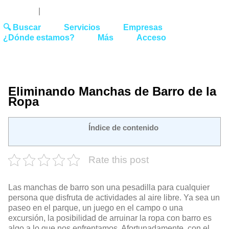
Youtube
Linked
Tw
 27 51 62
|
hello@washrocks.com
🔍 Buscar
Servicios
Empresas
¿Dónde estamos?
Más
Acceso
Eliminando Manchas de Barro de la
Ropa
Índice de contenido
Rate this post
Las manchas de barro son una pesadilla para cualquier
persona que disfruta de actividades al aire libre. Ya sea un
paseo en el parque, un juego en el campo o una
excursión, la posibilidad de arruinar la ropa con barro es
algo a lo que nos enfrentamos. Afortunadamente, con el