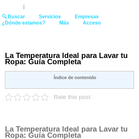
Youtube
Linked
Tw
 27 51 62
|
hello@washrocks.com
🔍 Buscar
Servicios
Empresas
¿Dónde estamos?
Más
Acceso
La Temperatura Ideal para Lavar tu
Ropa: Guía Completa
Índice de contenido
Rate this post
La Temperatura Ideal para Lavar tu
Ropa: Guía Completa