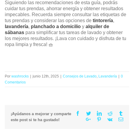
Siguiendo las recomendaciones de esta guía, podrás
cuidar tus prendas, ahorrar energía y obtener resultados
impecables. Recuerda siempre consultar las etiquetas de
tus prendas y considerar las opciones de
tintorería
,
lavandería
,
planchado a domicilio
y
alquiler de
sábanas
para simplificar tus tareas de lavado y obtener
los mejores resultados. ¡Lava con cuidado y disfruta de tu
ropa limpia y fresca! 🧺
Por
washrocks
|
junio 12th, 2025
|
Consejos de Lavado
,
Lavandería
|
0
Comentarios
Facebook
Twitter
Linkedin
Reddit
Tumb
¡Ayúdanos a mejorar y comparte
Google+
Pinterest
Vk
Email
este post si te ha gustado!