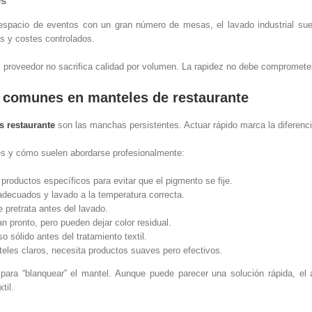
es
 espacio de eventos con un gran número de mesas, el lavado industrial sue
s y costes controlados.
 proveedor no sacrifica calidad por volumen. La rapidez no debe comprometer 
 comunes en manteles de restaurante
s restaurante
son las manchas persistentes. Actuar rápido marca la diferencia
s y cómo suelen abordarse profesionalmente:
productos específicos para evitar que el pigmento se fije.
decuados y lavado a la temperatura correcta.
 pretrata antes del lavado.
n pronto, pero pueden dejar color residual.
o sólido antes del tratamiento textil.
teles claros, necesita productos suaves pero efectivos.
para “blanquear” el mantel. Aunque puede parecer una solución rápida, el a
til.