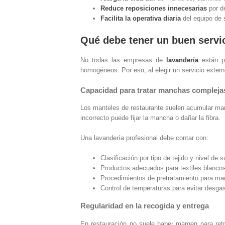
Reduce reposiciones innecesarias
por de
Facilita la operativa diaria
del equipo de 
Qué debe tener un buen servi
No todas las empresas de
lavandería
están pr
homogéneos. Por eso, al elegir un servicio extern
Capacidad para tratar manchas compleja
Los manteles de restaurante suelen acumular manch
incorrecto puede fijar la mancha o dañar la fibra.
Una lavandería profesional debe contar con:
Clasificación por tipo de tejido y nivel de 
Productos adecuados para textiles blancos
Procedimientos de pretratamiento para man
Control de temperaturas para evitar desga
Regularidad en la recogida y entrega
En restauración no suele haber margen para retr