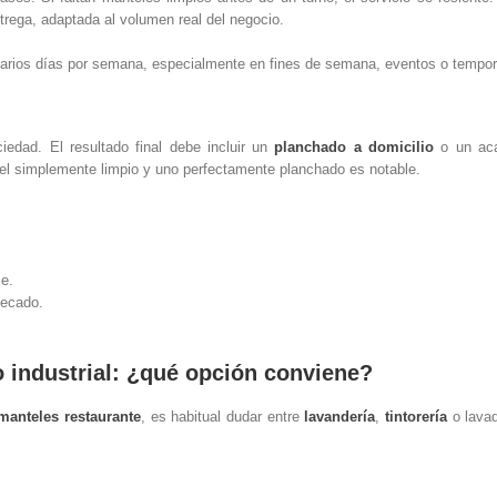
trega, adaptada al volumen real del negocio.
 varios días por semana, especialmente en fines de semana, eventos o tempor
edad. El resultado final debe incluir un
planchado a domicilio
o un aca
tel simplemente limpio y uno perfectamente planchado es notable.
je.
ecado.
o industrial: ¿qué opción conviene?
manteles restaurante
, es habitual dudar entre
lavandería
,
tintorería
o lavad