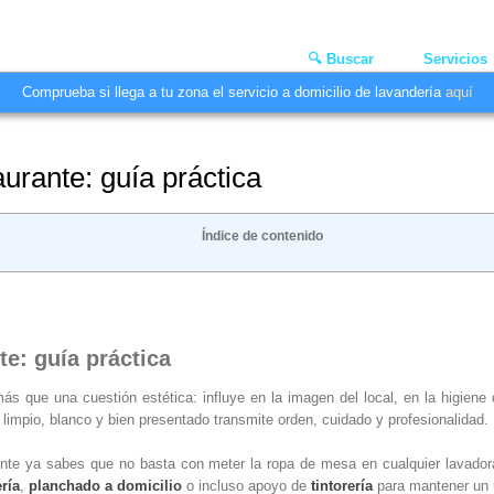
🔍 Buscar
Servicios
Comprueba si llega a tu zona el servicio a domicilio de lavandería
aquí
urante: guía práctica
Índice de contenido
e: guía práctica
 que una cuestión estética: influye en la imagen del local, en la higiene d
limpio, blanco y bien presentado transmite orden, cuidado y profesionalidad.
nte ya sabes que no basta con meter la ropa de mesa en cualquier lavadora.
ría
,
planchado a domicilio
o incluso apoyo de
tintorería
para mantener un r