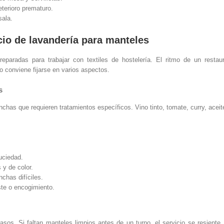
terioro prematuro.
sala.
cio de lavandería para manteles
eparadas para trabajar con textiles de hostelería. El ritmo de un restau
o conviene fijarse en varios aspectos.
s
as que requieren tratamientos específicos. Vino tinto, tomate, curry, aceite
suciedad.
 y de color.
chas difíciles.
ste o encogimiento.
asos. Si faltan manteles limpios antes de un turno, el servicio se resient