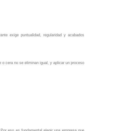
rante exige puntualidad, regularidad y acabados
 o cera no se eliminan igual, y aplicar un proceso
e. Por eso es fundamental elegir una empresa que