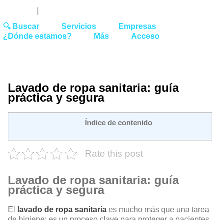
Youtube
Linked
Tw
 27 51 62
|
hello@washrocks.com
🔍 Buscar
Servicios
Empresas
¿Dónde estamos?
Más
Acceso
Lavado de ropa sanitaria: guía
práctica y segura
Índice de contenido
Rate this post
Lavado de ropa sanitaria: guía
práctica y segura
El
lavado de ropa sanitaria
es mucho más que una tarea
de higiene: es un proceso clave para proteger a pacientes,