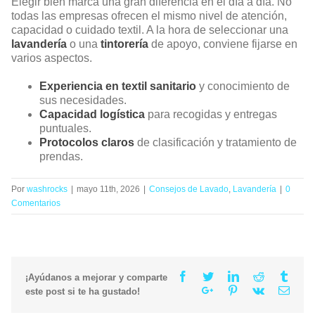
Elegir bien marca una gran diferencia en el día a día. No
todas las empresas ofrecen el mismo nivel de atención,
capacidad o cuidado textil. A la hora de seleccionar una
lavandería
o una
tintorería
de apoyo, conviene fijarse en
varios aspectos.
Experiencia en textil sanitario
y conocimiento de
sus necesidades.
Capacidad logística
para recogidas y entregas
puntuales.
Protocolos claros
de clasificación y tratamiento de
prendas.
Por
washrocks
|
mayo 11th, 2026
|
Consejos de Lavado
,
Lavandería
|
0
Comentarios
Facebook
Twitter
Linkedin
Reddit
Tumb
¡Ayúdanos a mejorar y comparte
Google+
Pinterest
Vk
Email
este post si te ha gustado!