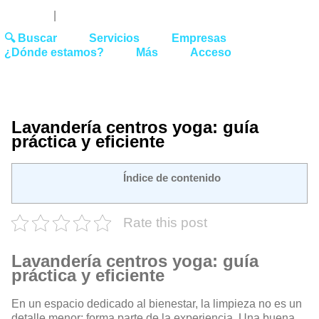
Youtube
Linked
Tw
 27 51 62
|
hello@washrocks.com
🔍 Buscar
Servicios
Empresas
¿Dónde estamos?
Más
Acceso
Lavandería centros yoga: guía
práctica y eficiente
Índice de contenido
Rate this post
Lavandería centros yoga: guía
práctica y eficiente
En un espacio dedicado al bienestar, la limpieza no es un
detalle menor: forma parte de la experiencia. Una buena