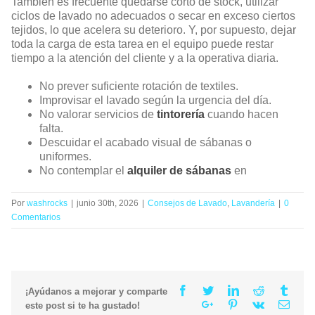
También es frecuente quedarse corto de stock, utilizar
ciclos de lavado no adecuados o secar en exceso ciertos
tejidos, lo que acelera su deterioro. Y, por supuesto, dejar
toda la carga de esta tarea en el equipo puede restar
tiempo a la atención del cliente y a la operativa diaria.
No prever suficiente rotación de textiles.
Improvisar el lavado según la urgencia del día.
No valorar servicios de
tintorería
cuando hacen
falta.
Descuidar el acabado visual de sábanas o
uniformes.
No contemplar el
alquiler de sábanas
en
Por
washrocks
|
junio 30th, 2026
|
Consejos de Lavado
,
Lavandería
|
0
Comentarios
Facebook
Twitter
Linkedin
Reddit
Tumb
¡Ayúdanos a mejorar y comparte
Google+
Pinterest
Vk
Email
este post si te ha gustado!