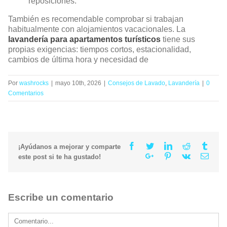
reposiciones.
También es recomendable comprobar si trabajan
habitualmente con alojamientos vacacionales. La
lavandería para apartamentos turísticos
tiene sus
propias exigencias: tiempos cortos, estacionalidad,
cambios de última hora y necesidad de
Por
washrocks
|
mayo 10th, 2026
|
Consejos de Lavado
,
Lavandería
|
0
Comentarios
Facebook
Twitter
Linkedin
Reddit
Tumb
¡Ayúdanos a mejorar y comparte
Google+
Pinterest
Vk
Email
este post si te ha gustado!
Escribe un comentario
Comment