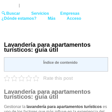
Youtube
Linked
Tw
 27 51 62
|
hello@washrocks.com
🔍 Buscar
Servicios
Empresas
¿Dónde estamos?
Más
Acceso
Lavandería para apartamentos
turísticos: guía útil
Índice de contenido
Rate this post
Lavandería para apartamentos
turísticos: guía útil
Gestionar la
lavandería para apartamentos turísticos
es
uno de los factores que más influye en la experiencia del