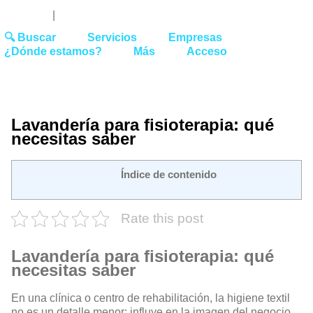
Youtube
Linked
Tw
 27 51 62
|
hello@washrocks.com
🔍 Buscar
Servicios
Empresas
¿Dónde estamos?
Más
Acceso
Lavandería para fisioterapia: qué
necesitas saber
Índice de contenido
Rate this post
Lavandería para fisioterapia: qué
necesitas saber
En una clínica o centro de rehabilitación, la higiene textil
no es un detalle menor: influye en la imagen del negocio,