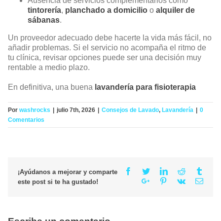
Ausencia de servicios complementarios como
tintorería
,
planchado a domicilio
o
alquiler de
sábanas
.
Un proveedor adecuado debe hacerte la vida más fácil, no
añadir problemas. Si el servicio no acompaña el ritmo de
tu clínica, revisar opciones puede ser una decisión muy
rentable a medio plazo.
En definitiva, una buena
lavandería para fisioterapia
Por
washrocks
|
julio 7th, 2026
|
Consejos de Lavado
,
Lavandería
|
0
Comentarios
Facebook
Twitter
Linkedin
Reddit
Tumb
¡Ayúdanos a mejorar y comparte
Google+
Pinterest
Vk
Email
este post si te ha gustado!