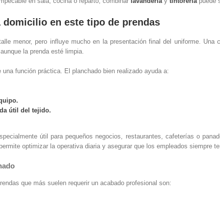
mpecable en sala, cocina o reparto, combinar
lavandería
y
tintorería
puede s
domicilio en este tipo de prendas
lle menor, pero influye mucho en la presentación final del uniforme. Una 
 aunque la prenda esté limpia.
e una función práctica. El planchado bien realizado ayuda a:
quipo.
da útil del tejido.
specialmente útil para pequeños negocios, restaurantes, cafeterías o pana
ermite optimizar la operativa diaria y asegurar que los empleados siempre t
hado
prendas que más suelen requerir un acabado profesional son: