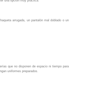
er una opción muy práctica.
chaqueta arrugada, un pantalón mal doblado o un
derías que no disponen de espacio ni tiempo para
engan uniformes preparados.