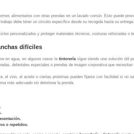
formes alimentarios con otras prendas en un lavado común. Esto puede provoc
 trabajo debe tener un circuito específico desde su recogida hasta su entrega
iclos personalizados y proteger materiales técnicos, costuras reforzadas o te
nchas difíciles
se en agua, en algunos casos la
tintorería
sigue siendo una solución útil p
radas, delantales especiales o prendas de imagen corporativa que necesita
te, el vino, el aceite o ciertas proteínas pueden fijarse con facilidad si no 
stema más adecuado sin deteriorar la prenda.
.
.
esentación.
os o repetidos.