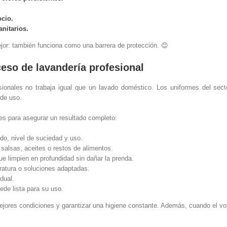
ocio.
nitarios.
ejor: también funciona como una barrera de protección. 😊
eso de lavandería profesional
ionales no trabaja igual que un lavado doméstico. Los uniformes del secto
 de uso.
es para asegurar un resultado completo:
ido, nivel de suciedad y uso.
salsas, aceites o restos de alimentos.
e limpien en profundidad sin dañar la prenda.
atura o soluciones adaptadas.
dual.
ede lista para su uso.
ores condiciones y garantizar una higiene constante. Además, cuando el vol