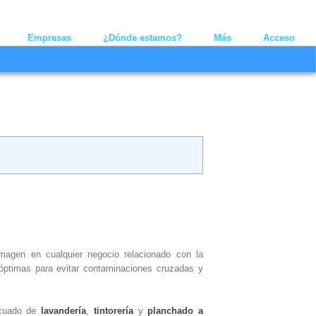
Youtube
Linkedin
Twitt
Empresas
¿Dónde estamos?
Más
Acceso
imagen en cualquier negocio relacionado con la
 óptimas para evitar contaminaciones cruzadas y
decuado de
lavandería
,
tintorería
y
planchado a