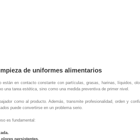
limpieza de uniformes alimentarios
io están en contacto constante con partículas, grasas, harinas, líquidos, o
 una tarea estética, sino como una medida preventiva de primer nivel.
abajador como al producto. Además, transmite profesionalidad, orden y confi
tados puede convertirse en un problema serio.
eso es fundamental:
zada.
 olores persistentes.