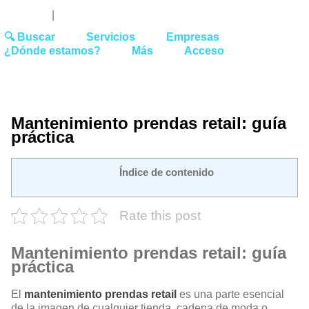
Youtube
Linked
Tw
 27 51 62
|
hello@washrocks.com
🔍 Buscar
Servicios
Empresas
¿Dónde estamos?
Más
Acceso
Mantenimiento prendas retail: guía
práctica
Índice de contenido
Rate this post
Mantenimiento prendas retail: guía
práctica
El
mantenimiento prendas retail
es una parte esencial
de la imagen de cualquier tienda, cadena de moda o