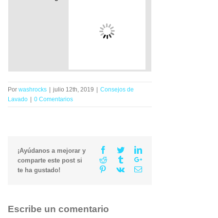
Por
washrocks
|
julio 12th, 2019
|
Consejos de
Lavado
|
0 Comentarios
Facebook
Twitter
Linkedin
¡Ayúdanos a mejorar y
Reddit
Tumblr
Google+
comparte este post si
Pinterest
Vk
Email
te ha gustado!
Escribe un comentario