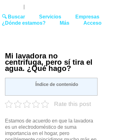
Youtube
Linked
Tw
 27 51 62
|
hello@washrocks.com
🔍 Buscar
Servicios
Empresas
¿Dónde estamos?
Más
Acceso
Mi lavadora no
centrifuga, pero sí tira el
agua. ¿Qué hago?
Índice de contenido
Rate this post
Estamos de acuerdo en que la lavadora
es un electrodoméstico de suma
importancia en el hogar, pero
posiblemente coincidimos mucho más en