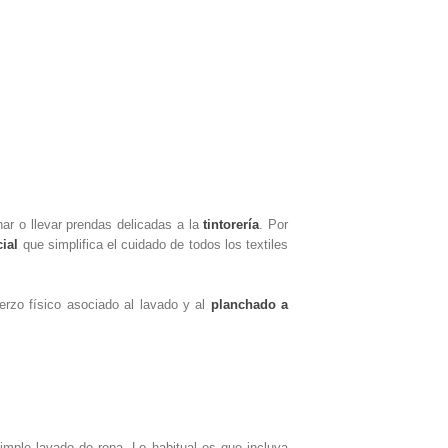
ar o llevar prendas delicadas a la
tintorería
. Por
cial
que simplifica el cuidado de todos los textiles
erzo físico asociado al lavado y al
planchado a
mple lavado de ropa. Lo habitual es que incluya