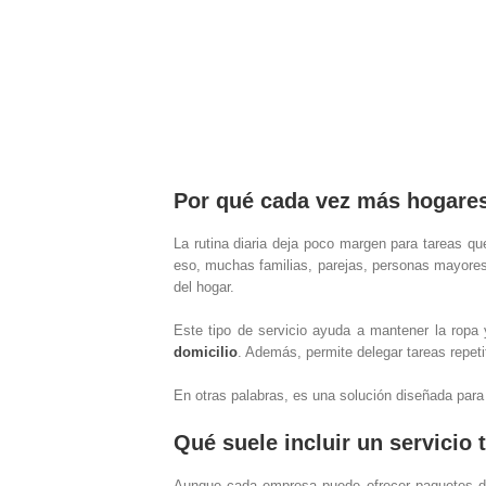
Por qué cada vez más hogares 
La rutina diaria deja poco margen para tareas q
eso, muchas familias, parejas, personas mayores
del hogar.
Este tipo de servicio ayuda a mantener la ropa 
domicilio
. Además, permite delegar tareas repeti
En otras palabras, es una solución diseñada par
Qué suele incluir un servicio t
Aunque cada empresa puede ofrecer paquetes d