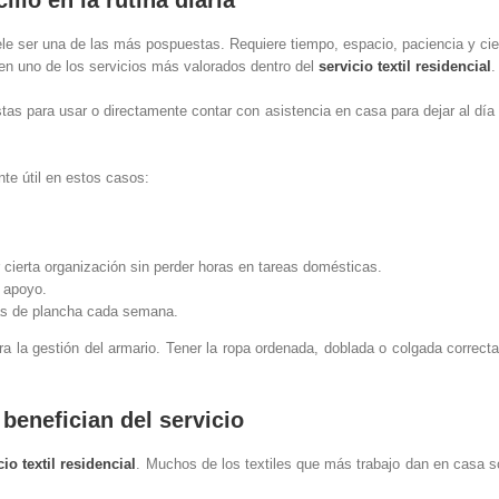
lio en la rutina diaria
uele ser una de las más pospuestas. Requiere tiempo, espacio, paciencia y cie
en uno de los servicios más valorados dentro del
servicio textil residencial
.
 listas para usar o directamente contar con asistencia en casa para dejar al d
te útil en estos casos:
 cierta organización sin perder horas en tareas domésticas.
 apoyo.
s de plancha cada semana.
 la gestión del armario. Tener la ropa ordenada, doblada o colgada correctam
benefician del servicio
cio textil residencial
. Muchos de los textiles que más trabajo dan en casa s