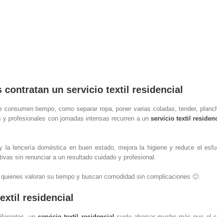
contratan un servicio textil residencial
ue consumen tiempo, como separar ropa, poner varias coladas, tender, planch
 y profesionales con jornadas intensas recurren a un
servicio textil residen
y la lencería doméstica en buen estado, mejora la higiene y reduce el esfu
tivas sin renunciar a un resultado cuidado y profesional.
a quienes valoran su tiempo y buscan comodidad sin complicaciones 🙂.
extil residencial
iferentes, un
servicio textil residencial
suele abarcar mucho más que el si