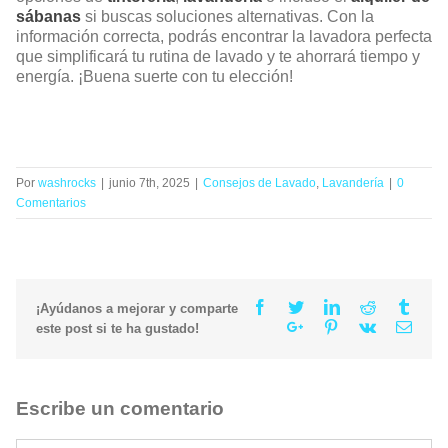
sábanas
si buscas soluciones alternativas. Con la
información correcta, podrás encontrar la lavadora perfecta
que simplificará tu rutina de lavado y te ahorrará tiempo y
energía. ¡Buena suerte con tu elección!
Por
washrocks
|
junio 7th, 2025
|
Consejos de Lavado
,
Lavandería
|
0
Comentarios
Facebook
Twitter
Linkedin
Reddit
Tumb
¡Ayúdanos a mejorar y comparte
Google+
Pinterest
Vk
Email
este post si te ha gustado!
Escribe un comentario
Comment