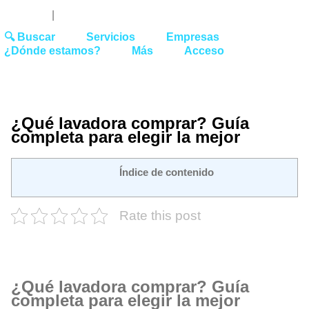
Youtube
Linked
Tw
 27 51 62
|
hello@washrocks.com
🔍 Buscar
Servicios
Empresas
¿Dónde estamos?
Más
Acceso
¿Qué lavadora comprar? Guía
completa para elegir la mejor
Índice de contenido
Rate this post
¿Qué lavadora comprar? Guía
completa para elegir la mejor