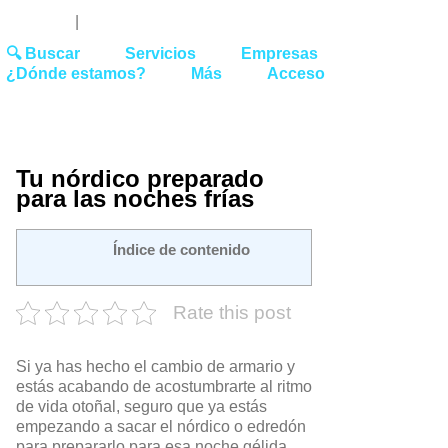
Youtube
Linked
Tw
 27 51 62
|
hello@washrocks.com
🔍 Buscar
Servicios
Empresas
¿Dónde estamos?
Más
Acceso
Tu nórdico preparado
para las noches frías
Índice de contenido
Rate this post
Si ya has hecho el cambio de armario y
estás acabando de acostumbrarte al ritmo
de vida otoñal, seguro que ya estás
empezando a sacar el nórdico o edredón
para prepararlo para esa noche gélida