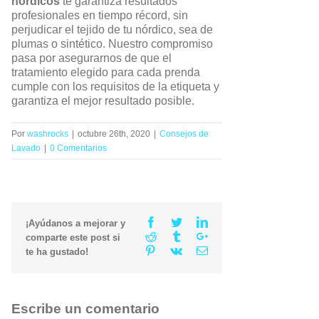
nórdicos
te garantiza resultados
profesionales en tiempo récord, sin
perjudicar el tejido de tu nórdico, sea de
plumas o sintético. Nuestro compromiso
pasa por asegurarnos de que el
tratamiento elegido para cada prenda
cumple con los requisitos de la etiqueta y
garantiza el mejor resultado posible.
Por
washrocks
|
octubre 26th, 2020
|
Consejos de
Lavado
|
0 Comentarios
Facebook
Twitter
Linkedin
¡Ayúdanos a mejorar y
Reddit
Tumblr
Google+
comparte este post si
Pinterest
Vk
Email
te ha gustado!
Escribe un comentario