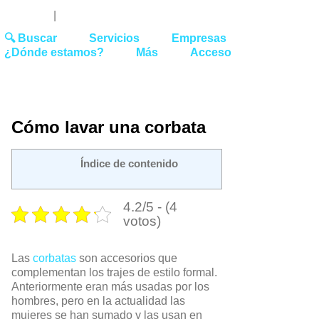
Youtube
Linked
Tw
 27 51 62
|
hello@washrocks.com
🔍 Buscar
Servicios
Empresas
¿Dónde estamos?
Más
Acceso
Cómo lavar una corbata
Índice de contenido
4.2/5 - (4
votos)
Las
corbatas
son accesorios que
complementan los trajes de estilo formal.
Anteriormente eran más usadas por los
hombres, pero en la actualidad las
mujeres se han sumado y las usan en