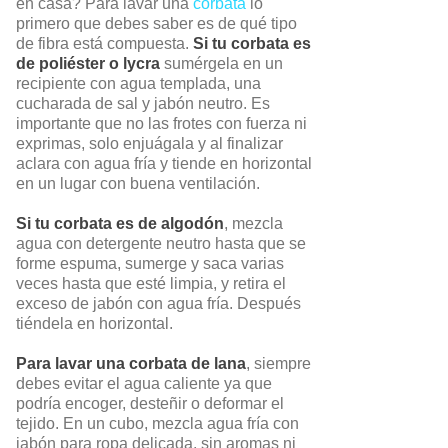
en casa? Para lavar una
corbata
lo
primero que debes saber es de qué tipo
de fibra está compuesta.
Si tu corbata es
de poliéster o lycra
sumérgela en un
recipiente con agua templada, una
cucharada de sal y jabón neutro. Es
importante que no las frotes con fuerza ni
exprimas, solo enjuágala y al finalizar
aclara con agua fría y tiende en horizontal
en un lugar con buena ventilación.
Si tu corbata es de algodón
, mezcla
agua con detergente neutro hasta que se
forme espuma, sumerge y saca varias
veces hasta que esté limpia, y retira el
exceso de jabón con agua fría. Después
tiéndela en horizontal.
Para lavar una corbata de lana
, siempre
debes evitar el agua caliente ya que
podría encoger, desteñir o deformar el
tejido. En un cubo, mezcla agua fría con
jabón para ropa delicada, sin aromas ni