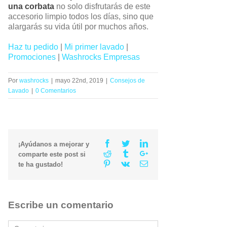
una corbata
no solo disfrutarás de este
accesorio limpio todos los días, sino que
alargarás su vida útil por muchos años.
Haz tu pedido
|
Mi primer lavado
|
Promociones
|
Washrocks Empresas
Por
washrocks
|
mayo 22nd, 2019
|
Consejos de
Lavado
|
0 Comentarios
Facebook
Twitter
Linkedin
¡Ayúdanos a mejorar y
Reddit
Tumblr
Google+
comparte este post si
Pinterest
Vk
Email
te ha gustado!
Escribe un comentario
Comment