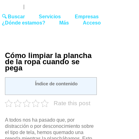
Youtube
Linked
Tw
 27 51 62
|
hello@washrocks.com
🔍 Buscar
Servicios
Empresas
¿Dónde estamos?
Más
Acceso
Cómo limpiar la plancha
de la ropa cuando se
pega
Índice de contenido
Rate this post
A todos nos ha pasado que, por
distracción o por desconocimiento sobre
el tipo de tela, hemos quemado una
prenda mientras la planchábamos. Esto