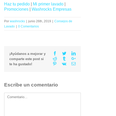
Haz tu pedido
|
Mi primer lavado
|
Promociones
|
Washrocks Empresas
Por
washrocks
|
junio 26th, 2019
|
Consejos de
Lavado
|
0 Comentarios
Facebook
Twitter
Linkedin
¡Ayúdanos a mejorar y
Reddit
Tumblr
Google+
comparte este post si
Pinterest
Vk
Email
te ha gustado!
Escribe un comentario
Comment