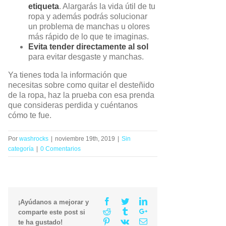
etiqueta
. Alargarás la vida útil de tu
ropa y además podrás solucionar
un problema de manchas u olores
más rápido de lo que te imaginas.
Evita tender directamente al sol
para evitar desgaste y manchas.
Ya tienes toda la información que
necesitas sobre como quitar el desteñido
de la ropa, haz la prueba con esa prenda
que consideras perdida y cuéntanos
cómo te fue.
Por
washrocks
|
noviembre 19th, 2019
|
Sin
categoría
|
0 Comentarios
Facebook
Twitter
Linkedin
¡Ayúdanos a mejorar y
Reddit
Tumblr
Google+
comparte este post si
Pinterest
Vk
Email
te ha gustado!