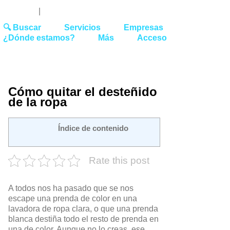
Youtube
Linked
Tw
 27 51 62
|
hello@washrocks.com
🔍 Buscar
Servicios
Empresas
¿Dónde estamos?
Más
Acceso
Cómo quitar el desteñido
de la ropa
Índice de contenido
Rate this post
A todos nos ha pasado que se nos
escape una prenda de color en una
lavadora de ropa clara, o que una prenda
blanca destiña todo el resto de prenda en
una de color. Aunque no lo creas, ese