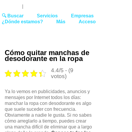
Youtube
Linked
Tw
 27 51 62
|
hello@washrocks.com
🔍 Buscar
Servicios
Empresas
¿Dónde estamos?
Más
Acceso
Cómo quitar manchas de
desodorante en la ropa
4.4/5 - (9
votos)
Ya lo vemos en publicidades, anuncios y
mensajes por Internet todos los días:
manchar la ropa con desodorante es algo
que suele suceder con frecuencia.
Obviamente a nadie le gusta. Si no sabes
cómo arreglarlo a tiempo, puedes crear
una mancha difícil de eliminar que a largo