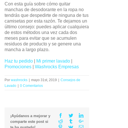
Con esta guía sobre cómo quitar
manchas de desodorante en la ropa no
tendrás que despedirte de ninguna de tus
camisetas por esta razón. Te dejamos un
último consejo: puedes aplicar cualquiera
de estos métodos una vez cada dos
meses para evitar que se acumulen
residuos de producto y se genere una
mancha a largo plazo.
Haz tu pedido
|
Mi primer lavado
|
Promociones
|
Washrocks Empresas
Por
washrocks
|
mayo 31st, 2019
|
Consejos de
Lavado
|
0 Comentarios
Facebook
Twitter
Linkedin
¡Ayúdanos a mejorar y
Reddit
Tumblr
Google+
comparte este post si
Pinterest
Vk
Email
te ha gustado!