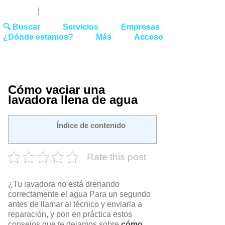
Youtube
Linked
Tw
 27 51 62
|
hello@washrocks.com
🔍 Buscar
Servicios
Empresas
¿Dónde estamos?
Más
Acceso
Cómo vaciar una
lavadora llena de agua
Índice de contenido
Rate this post
¿Tu lavadora no está drenando
correctamente el agua Para un segundo
antes de llamar al técnico y enviarla a
reparación, y pon en práctica estos
consejos que te dejamos sobre
cómo