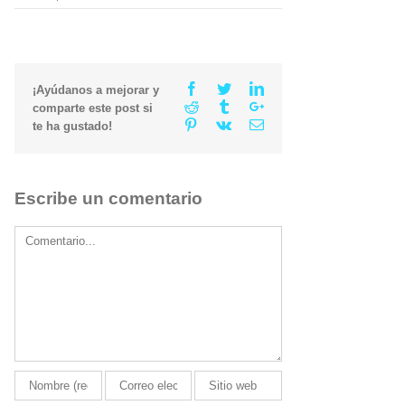
Facebook
Twitter
Linkedin
¡Ayúdanos a mejorar y
Reddit
Tumblr
Google+
comparte este post si
Pinterest
Vk
Email
te ha gustado!
Escribe un comentario
Comment