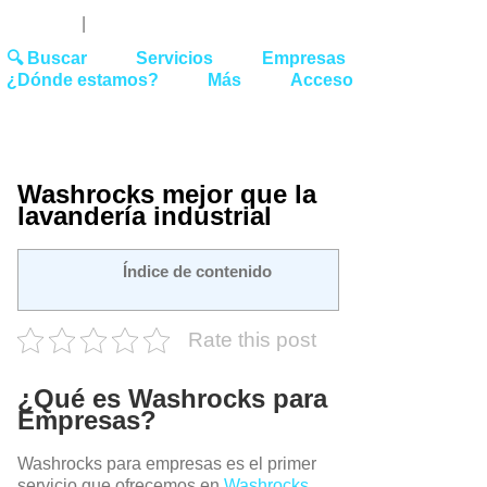
Youtube
Linked
Tw
 27 51 62
|
hello@washrocks.com
🔍 Buscar
Servicios
Empresas
¿Dónde estamos?
Más
Acceso
Washrocks mejor que la
lavandería industrial
Índice de contenido
Rate this post
¿Qué es Washrocks para
Empresas?
Washrocks para empresas es el primer
servicio que ofrecemos en
Washrocks