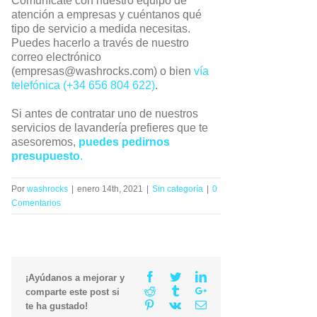
Comunícate con nuestro equipo de
atención a empresas y cuéntanos qué
tipo de servicio a medida necesitas.
Puedes hacerlo a través de nuestro
correo electrónico
(empresas@washrocks.com)
o bien
vía
telefónica (+34 656 804 622)
.
Si antes de contratar uno de nuestros
servicios de lavandería prefieres que te
asesoremos,
puedes pedirnos
presupuesto
.
Por
washrocks
|
enero 14th, 2021
|
Sin categoría
|
0
Comentarios
Facebook
Twitter
Linkedin
¡Ayúdanos a mejorar y
Reddit
Tumblr
Google+
comparte este post si
Pinterest
Vk
Email
te ha gustado!