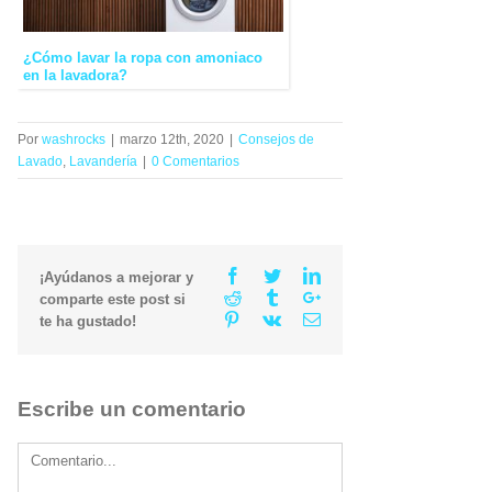
¿Cómo lavar la ropa con amoniaco
en la lavadora?
Por
washrocks
|
marzo 12th, 2020
|
Consejos de
Lavado
,
Lavandería
|
0 Comentarios
Facebook
Twitter
Linkedin
¡Ayúdanos a mejorar y
Reddit
Tumblr
Google+
comparte este post si
Pinterest
Vk
Email
te ha gustado!
Escribe un comentario
Comment