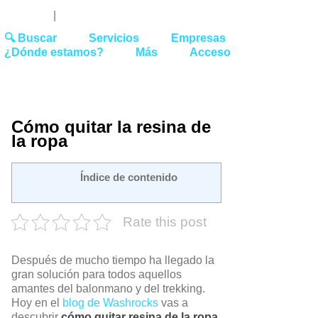
Youtube
Linked
Tw
 27 51 62
|
hello@washrocks.com
🔍 Buscar
Servicios
Empresas
¿Dónde estamos?
Más
Acceso
Cómo quitar la resina de
la ropa
Índice de contenido
Rate this post
Después de mucho tiempo ha llegado la
gran solución para todos aquellos
amantes del balonmano y del trekking.
Hoy en el
blog de Washrocks
vas a
descubrir
cómo quitar resina de la ropa
.