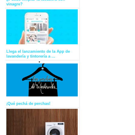
vinagre?
Llega el lanzamiento de la App de
lavandería y tintorería a ...
¡Qué pechá de perchas!