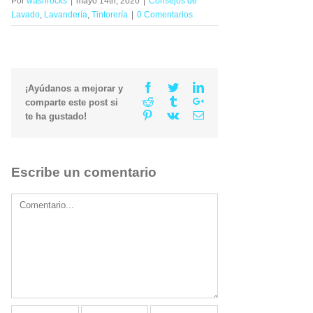
Por
washrocks
|
mayo 14th, 2020
|
Consejos de
Lavado
,
Lavandería
,
Tintorería
|
0 Comentarios
Facebook
Twitter
Linkedin
¡Ayúdanos a mejorar y
Reddit
Tumblr
Google+
comparte este post si
Pinterest
Vk
Email
te ha gustado!
Escribe un comentario
Comment