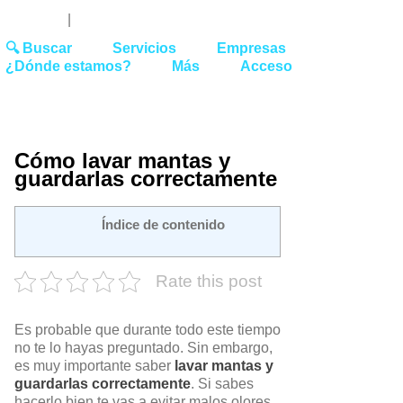
Youtube
Linked
Tw
 27 51 62
|
hello@washrocks.com
🔍 Buscar
Servicios
Empresas
¿Dónde estamos?
Más
Acceso
Cómo lavar mantas y
guardarlas correctamente
Índice de contenido
Rate this post
Es probable que durante todo este tiempo
no te lo hayas preguntado. Sin embargo,
es muy importante saber
lavar mantas y
guardarlas correctamente
. Si sabes
hacerlo bien te vas a evitar malos olores