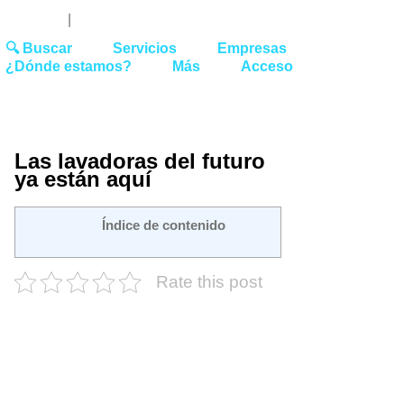
Youtube
Linked
Tw
 27 51 62
|
hello@washrocks.com
🔍 Buscar
Servicios
Empresas
¿Dónde estamos?
Más
Acceso
Las lavadoras del futuro
ya están aquí
Índice de contenido
Rate this post