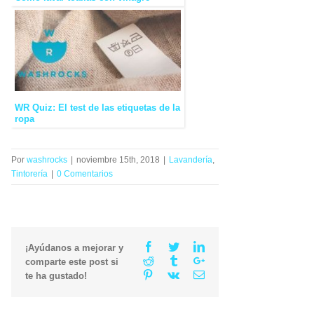
WR Quiz: El test de las etiquetas de la
ropa
Por
washrocks
|
noviembre 15th, 2018
|
Lavandería
,
Tintorería
|
0 Comentarios
Facebook
Twitter
Linkedin
¡Ayúdanos a mejorar y
Reddit
Tumblr
Google+
comparte este post si
Pinterest
Vk
Email
te ha gustado!