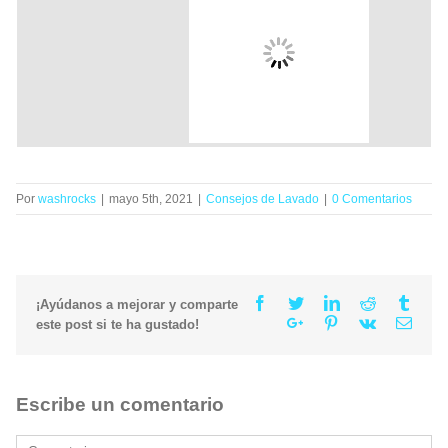
Por
washrocks
|
mayo 5th, 2021
|
Consejos de Lavado
|
0 Comentarios
Facebook
Twitter
Linkedin
Reddit
Tumb
¡Ayúdanos a mejorar y comparte
Google+
Pinterest
Vk
Email
este post si te ha gustado!
Escribe un comentario
Comment