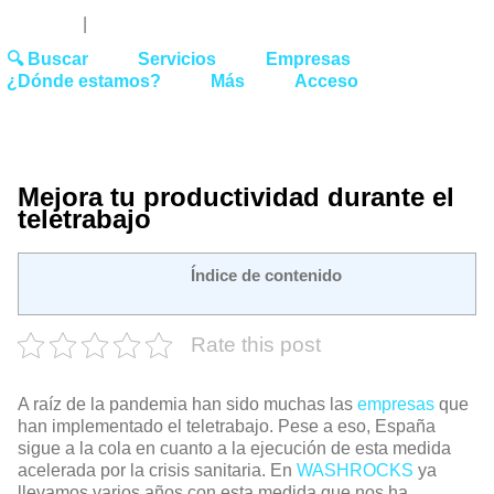
Youtube
Linked
Tw
 27 51 62
|
hello@washrocks.com
🔍 Buscar
Servicios
Empresas
¿Dónde estamos?
Más
Acceso
Mejora tu productividad durante el
teletrabajo
Índice de contenido
Rate this post
A raíz de la pandemia han sido muchas las
empresas
que
han implementado el teletrabajo. Pese a eso, España
sigue a la cola en cuanto a la ejecución de esta medida
acelerada por la crisis sanitaria. En
WASHROCKS
ya
llevamos varios años con esta medida que nos ha