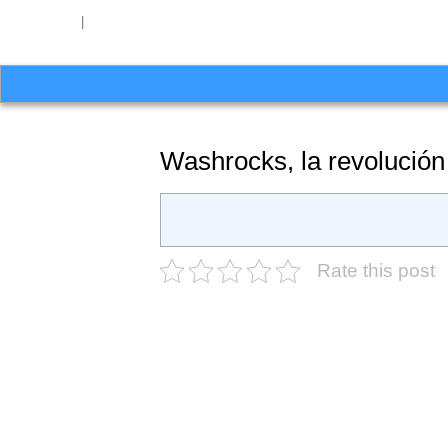
654 27 51 62
|
hello@washrocks.com
Washrocks, la revolución
Rate this post