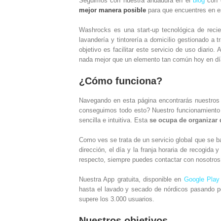
Seguimos con nuestra andadura en el
blog
con e
mejor manera posible
para que encuentres en es
Washrocks es una start-up tecnológica de reci
lavandería y tintorería a domicilio gestionado 
objetivo es facilitar este servicio de uso diari
nada mejor que un elemento tan común hoy en dí
¿Cómo funciona?
Navegando en esta página encontrarás nuestros 
conseguimos todo esto? Nuestro funcionamiento 
sencilla e intuitiva. Esta
se ocupa de organizar d
Como ves se trata de un servicio global que se 
dirección, el día y la franja horaria de recogid
respecto, siempre puedes contactar con nosotros
Nuestra App gratuita, disponible en
Google Play
hasta el lavado y secado de nórdicos pasando po
supere los 3.000 usuarios.
Nuestros objetivos