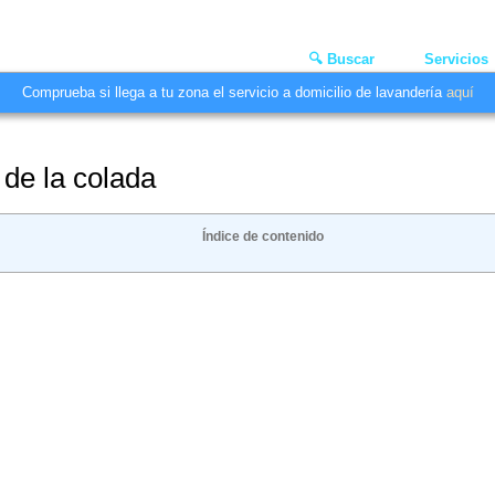
🔍 Buscar
Servicios
Comprueba si llega a tu zona el servicio a domicilio de lavandería
aquí
 de la colada
Índice de contenido