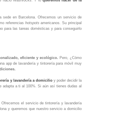
ué nació Washrocks. Y lo
queremos hacer de la
ra sede en Barcelona. Ofrecemos un servicio de
mo referencias
hotspots
americanos. Su principal
mpo para las tareas domésticas y para conseguirlo
nalizado, eficiente y ecológico.
Pero, ¿Cómo
a app de lavandería y tintorería para móvil muy
diciones.
orería y lavandería a domicilio
y poder decidir la
e adapta a ti al 100%. Si aún así tienes dudas al
 Ofrecemos el servicio de tintorería y lavandería
lona y queremos que nuestro servicio a domicilio