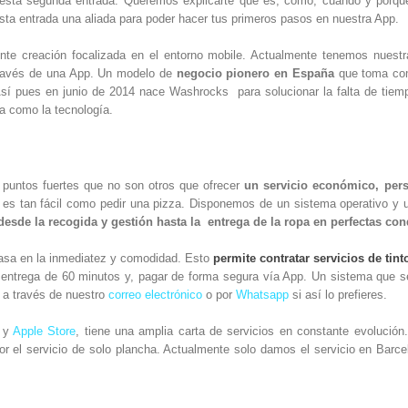
sta segunda entrada. Queremos explicarte qué es, cómo, cuándo y porq
ta entrada una aliada para poder hacer tus primeros pasos en nuestra App.
ente creación focalizada en el entorno mobile. Actualmente tenemos nuest
a través de una App. Un modelo de
negocio pionero en España
que toma co
o. Así pues en junio de 2014 nace Washrocks para solucionar la falta de tie
a como la tecnología.
puntos fuertes que no son otros que ofrecer
un servicio económico, perso
es tan fácil como pedir una pizza. Disponemos de un sistema operativo y un
esde la recogida y gestión hasta la entrega de la ropa en perfectas con
basa en la inmediatez y comodidad. Esto
permite contratar servicios de tint
a y entrega de 60 minutos y, pagar de forma segura vía App. Un sistema que s
 a través de nuestro
correo electrónico
o por
Whatsapp
si así lo prefieres.
y
Apple Store
, tiene una amplia carta de servicios en constante evolución.
r el servicio de solo plancha. Actualmente solo damos el servicio en Barce